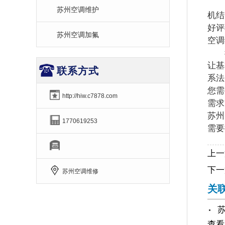
另
苏州空调维护
机结
好评
苏州空调加氟
空调
我
让基
联系方式
系法
您需
http://hiw.c7878.com
需求
苏州
1770619253
需要
上一
下一
苏州空调维修
关
查看